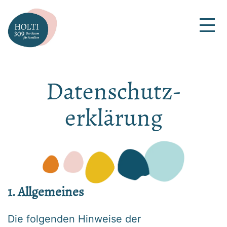
Zum
Inhalt
springen
HOLTI309
|
Der
Datenschutz-
Raum
erklärung
für
Familien
1. Allgemeines
Die folgenden Hinweise der