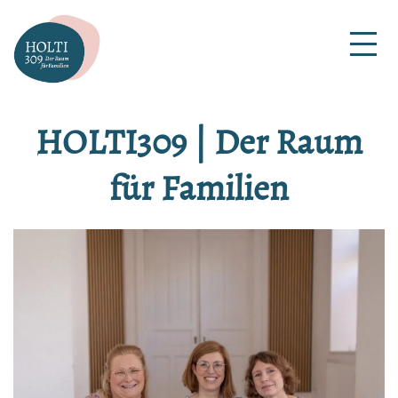
Zum
Inhalt
HOLTI309
springen
|
HOLTI309 | Der Raum
Der
für Familien
Raum
für
Familien