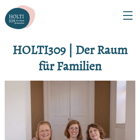
Zum
Inhalt
HOLTI309
springen
|
HOLTI309 | Der Raum
Der
für Familien
Raum
für
Familien